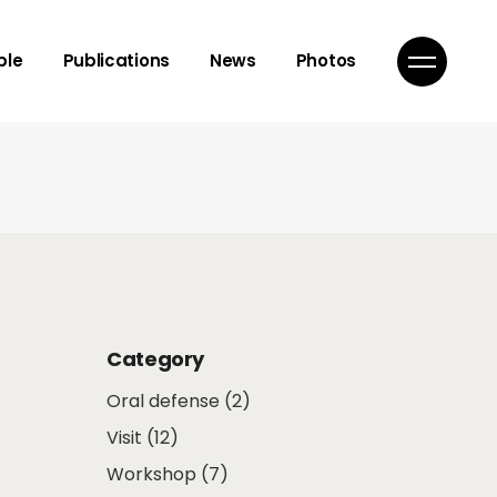
isor
ple
Publications
News
Photos
mbers
ns
isor
mbers
ns
Category
Oral defense
(2)
Visit
(12)
Workshop
(7)