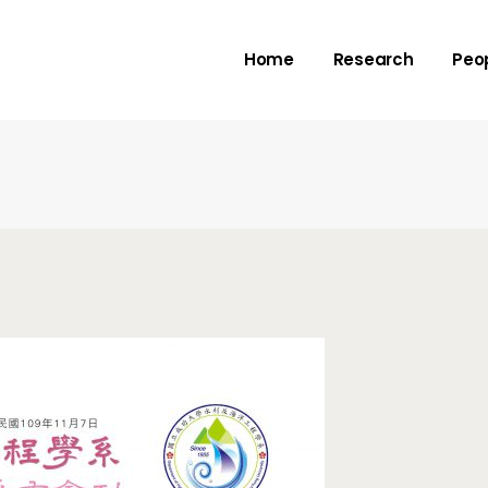
Rivers
Adv
Home
Research
Peo
Deltas
Me
Check dams
Submarine canyo
Rivers
Adv
Deltas
Me
Check dams
Submarine canyo